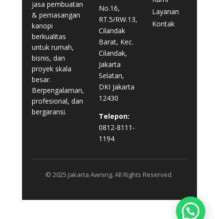
jasa pembuatan
No.16,
Layanan
& pemasangan
RT.5/RW.13,
Kontak
kanopi
Cilandak
berkualitas
Barat, Kec.
untuk rumah,
Cilandak,
bisnis, dan
Jakarta
proyek skala
Selatan,
besar.
DKI Jakarta
Berpengalaman,
12430
profesional, dan
bergaransi.
Telepon:
0812-8111-
1194
© 2025 Jakarta Awning. All Rights Reserved.