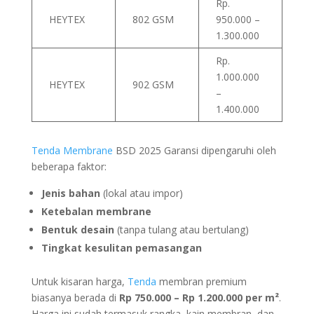
Rp.
HEYTEX
802 GSM
950.000 –
1.300.000
Rp.
1.000.000
HEYTEX
902 GSM
–
1.400.000
Tenda Membrane
BSD 2025 Garansi dipengaruhi oleh
beberapa faktor:
Jenis bahan
(lokal atau impor)
Ketebalan membrane
Bentuk desain
(tanpa tulang atau bertulang)
Tingkat kesulitan pemasangan
Untuk kisaran harga,
Tenda
membran premium
biasanya berada di
Rp 750.000 – Rp 1.200.000 per m²
.
Harga ini sudah termasuk rangka, kain membran, dan