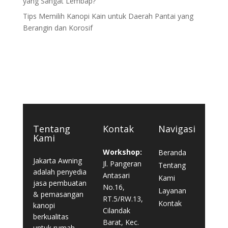
yang Sangat Lembap?
Tips Memilih Kanopi Kain untuk Daerah Pantai yang
Berangin dan Korosif
Tentang
Kontak
Navigasi
Kami
Workshop:
Beranda
Jakarta Awning
Jl. Pangeran
Tentang
adalah penyedia
Antasari
Kami
jasa pembuatan
No.16,
Layanan
& pemasangan
RT.5/RW.13,
Kontak
kanopi
Cilandak
berkualitas
Barat, Kec.
untuk rumah,