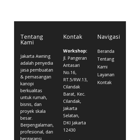
Tentang
Kontak
Navigasi
Kami
Workshop:
Beranda
Jakarta Awning
Jl. Pangeran
Tentang
adalah penyedia
Antasari
Kami
jasa pembuatan
No.16,
Layanan
& pemasangan
RT.5/RW.13,
Kontak
kanopi
Cilandak
berkualitas
Barat, Kec.
untuk rumah,
Cilandak,
bisnis, dan
Jakarta
proyek skala
Selatan,
besar.
DKI Jakarta
Berpengalaman,
12430
profesional, dan
bergaransi.