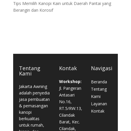
Tips Memilih Kanopi Kain untuk Daerah Pantai yang
Berangin dan Korosif
Tentang
Kontak
Navigasi
Kami
Workshop:
Beranda
Jakarta Awning
Jl. Pangeran
Tentang
adalah penyedia
Antasari
Kami
jasa pembuatan
No.16,
Layanan
& pemasangan
RT.5/RW.13,
Kontak
kanopi
Cilandak
berkualitas
Barat, Kec.
untuk rumah,
Cilandak,