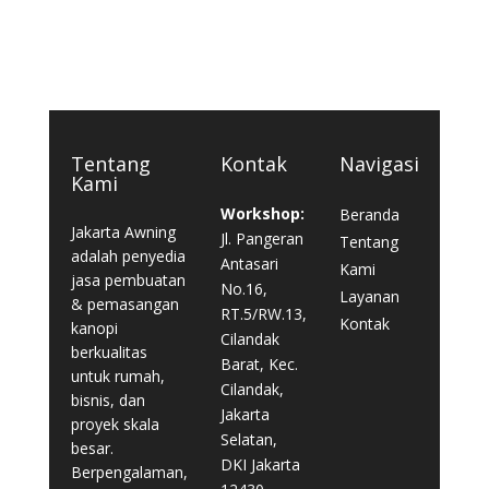
Tentang
Kontak
Navigasi
Kami
Workshop:
Beranda
Jakarta Awning
Jl. Pangeran
Tentang
adalah penyedia
Antasari
Kami
jasa pembuatan
No.16,
Layanan
& pemasangan
RT.5/RW.13,
Kontak
kanopi
Cilandak
berkualitas
Barat, Kec.
untuk rumah,
Cilandak,
bisnis, dan
Jakarta
proyek skala
Selatan,
besar.
DKI Jakarta
Berpengalaman,