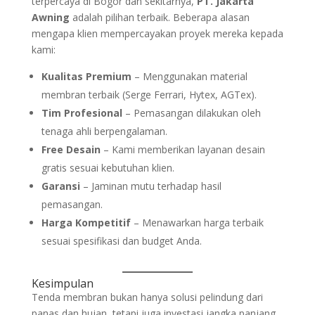
terpercaya di Bogor dan sekitarnya,
PT. Jakarta
Awning
adalah pilihan terbaik. Beberapa alasan
mengapa klien mempercayakan proyek mereka kepada
kami:
Kualitas Premium
– Menggunakan material
membran terbaik (Serge Ferrari, Hytex, AGTex).
Tim Profesional
– Pemasangan dilakukan oleh
tenaga ahli berpengalaman.
Free Desain
– Kami memberikan layanan desain
gratis sesuai kebutuhan klien.
Garansi
– Jaminan mutu terhadap hasil
pemasangan.
Harga Kompetitif
– Menawarkan harga terbaik
sesuai spesifikasi dan budget Anda.
Kesimpulan
Tenda membran bukan hanya solusi pelindung dari
panas dan hujan, tetapi juga investasi jangka panjang