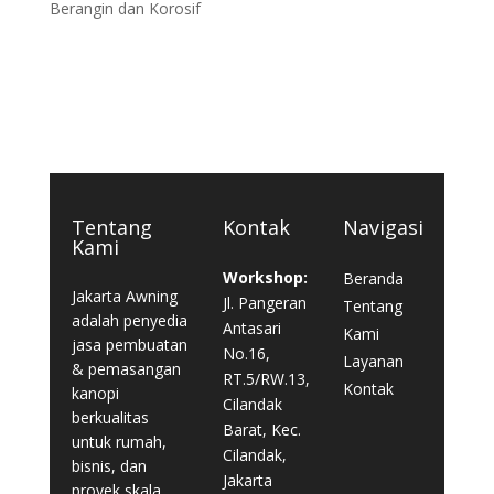
Berangin dan Korosif
Tentang
Kontak
Navigasi
Kami
Workshop:
Beranda
Jakarta Awning
Jl. Pangeran
Tentang
adalah penyedia
Antasari
Kami
jasa pembuatan
No.16,
Layanan
& pemasangan
RT.5/RW.13,
Kontak
kanopi
Cilandak
berkualitas
Barat, Kec.
untuk rumah,
Cilandak,
bisnis, dan
Jakarta
proyek skala