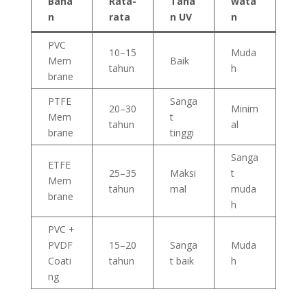
Baha
Rata-
Taha
wata
n
rata
n UV
n
PVC
10–15
Muda
Mem
Baik
tahun
h
brane
PTFE
Sanga
20–30
Minim
Mem
t
tahun
al
brane
tinggi
Sanga
ETFE
25–35
Maksi
t
Mem
tahun
mal
muda
brane
h
PVC +
PVDF
15–20
Sanga
Muda
Coati
tahun
t baik
h
ng