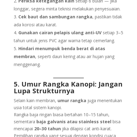
Periksa ketegangan kain
setiap 6 bulan — jika
longgar, segera minta teknisi melakukan penyesuaian.
Cek baut dan sambungan rangka
, pastikan tidak
ada korosi atau karat.
Gunakan cairan pelapis ulang anti-UV
setiap 3–5
tahun untuk jenis PVC agar warna tetap cemerlang.
Hindari menumpuk benda berat di atas
membran
, seperti daun kering atau air hujan yang
menggenang.
5. Umur Rangka Kanopi: Jangan
Lupa Strukturnya
Selain kain membran,
umur rangka
juga menentukan
usia total sistem kanopi.
Rangka baja ringan biasa bertahan 10–15 tahun,
sementara
baja galvanis atau stainless steel
bisa
mencapai
20–30 tahun
jika dilapisi cat anti-karat.
Pemilihan rangka yang sesuai dengan kondisi cuaca