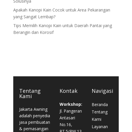
Solusinya
Apakah Kanopi Kain Cocok untuk Area Pekarangan
yang Sangat Lembap?
Tips Memilih Kanopi Kain untuk Daerah Pantai yang
Berangin dan Korosif
Tentang
Kontak
Navigasi
Kami
Workshop:
Beranda
Jakarta Awning
Jl. Pangeran
Tentang
adalah penyedia
Antasari
Kami
jasa pembuatan
No.16,
Layanan
& pemasangan
RT.5/RW.13,