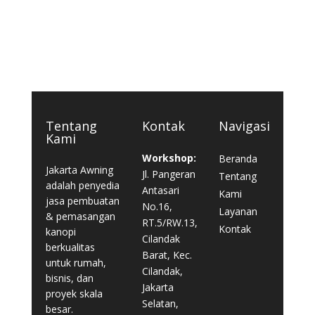
Tentang
Kontak
Navigasi
Kami
Workshop:
Beranda
Jakarta Awning
Jl. Pangeran
Tentang
adalah penyedia
Antasari
Kami
jasa pembuatan
No.16,
Layanan
& pemasangan
RT.5/RW.13,
Kontak
kanopi
Cilandak
berkualitas
Barat, Kec.
untuk rumah,
Cilandak,
bisnis, dan
Jakarta
proyek skala
Selatan,
besar.