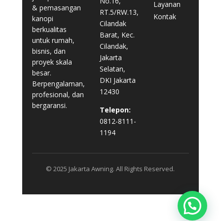
No.16,
Layanan
& pemasangan
RT.5/RW.13,
Kontak
kanopi
Cilandak
berkualitas
Barat, Kec.
untuk rumah,
Cilandak,
bisnis, dan
Jakarta
proyek skala
Selatan,
besar.
DKI Jakarta
Berpengalaman,
12430
profesional, dan
bergaransi.
Telepon:
0812-8111-
1194
© 2025 Jakarta Awning. All Rights Reserved.