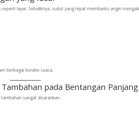
 seperti layar. Sebaliknya, sudut yang tepat membantu angin mengali
am berbagai kondisi cuaca.
 Tambahan pada Bentangan Panjang
a tambahan sangat disarankan.