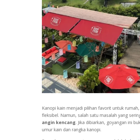
Kanopi kain menjadi pilihan favorit untuk rumah
fleksibel. Namun, salah satu masalah yang serin
angin kencang
. Jika dibiarkan, goyangan in
umur kain dan rangka kanopi.