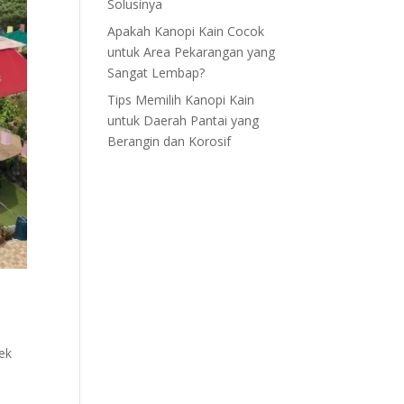
Solusinya
Apakah Kanopi Kain Cocok
untuk Area Pekarangan yang
Sangat Lembap?
Tips Memilih Kanopi Kain
untuk Daerah Pantai yang
Berangin dan Korosif
ek