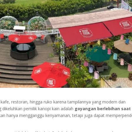
, kafe, restoran, hingga ruko karena tampilannya yang modern dan
g dikeluhkan pemilik kanopi kain adalah
goyangan berlebihan saat
i bukan hanya mengganggu kenyamanan, tetapi juga dapat memperpend