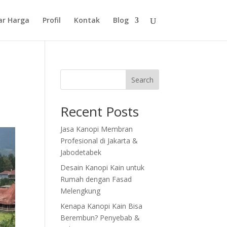
ar Harga
Profil
Kontak
Blog
Search
Recent Posts
Jasa Kanopi Membran
Profesional di Jakarta &
Jabodetabek
Desain Kanopi Kain untuk
Rumah dengan Fasad
Melengkung
Kenapa Kanopi Kain Bisa
Berembun? Penyebab &