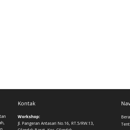
Kontak
Nav
tan
Workshop:
Bera
ah,
Jl. Pangeran Antasari No.16, RT.5/RW.13,
Tent
an,
Cilandak Barat, Kec. Cilandak,