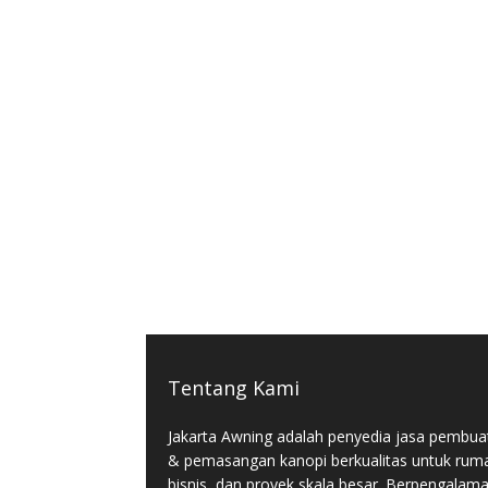
Tentang Kami
Jakarta Awning adalah penyedia jasa pembua
& pemasangan kanopi berkualitas untuk rum
bisnis, dan proyek skala besar. Berpengalam