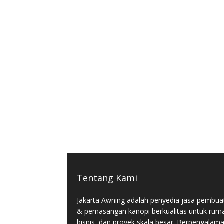
Tentang Kami
Jakarta Awning adalah penyedia jasa pembua
& pemasangan kanopi berkualitas untuk rum
bisnis, dan proyek skala besar. Berpengalam