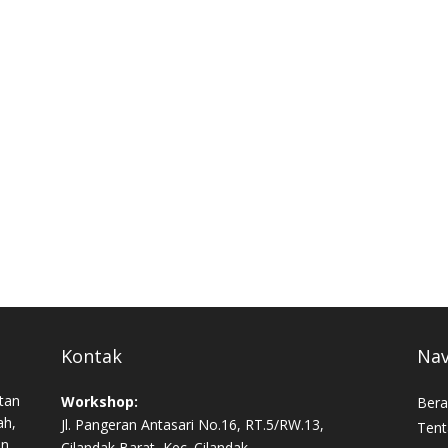
Kontak
Nav
tan
Workshop:
Bera
ah,
Jl. Pangeran Antasari No.16, RT.5/RW.13,
Tent
an,
Cilandak Barat, Kec. Cilandak,