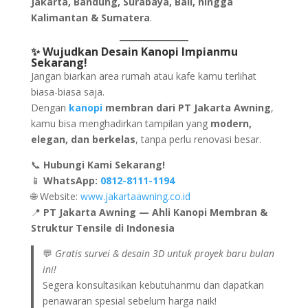
Jakarta, Bandung, Surabaya, Bali, hingga
Kalimantan & Sumatera
.
✨ Wujudkan Desain Kanopi Impianmu
Sekarang!
Jangan biarkan area rumah atau kafe kamu terlihat
biasa-biasa saja.
Dengan
kanopi
membran dari PT Jakarta Awning
,
kamu bisa menghadirkan tampilan yang
modern,
elegan, dan berkelas
, tanpa perlu renovasi besar.
📞
Hubungi Kami Sekarang!
📱
WhatsApp:
0812-8111-1194
🌐 Website:
www.jakartaawning.co.id
📍
PT Jakarta Awning — Ahli Kanopi Membran &
Struktur Tensile di Indonesia
💬
Gratis survei & desain 3D untuk proyek baru bulan
ini!
Segera konsultasikan kebutuhanmu dan dapatkan
penawaran spesial sebelum harga naik!