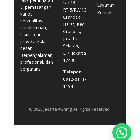
jasa pembuatan
No.16,
Layanan
& pemasangan
RT.5/RW.13,
Kontak
kanopi
Cilandak
berkualitas
Barat, Kec.
untuk rumah,
Cilandak,
bisnis, dan
Jakarta
proyek skala
Selatan,
besar.
DKI Jakarta
Berpengalaman,
12430
profesional, dan
bergaransi.
Telepon:
0812-8111-
1194
© 2025 Jakarta Awning. All Rights Reserved.