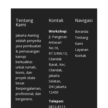
Tentang
Kontak
Navigasi
Kami
Workshop:
Beranda
Jakarta Awning
Jl. Pangeran
Tentang
adalah penyedia
Antasari
Kami
jasa pembuatan
No.16,
Layanan
& pemasangan
RT.5/RW.13,
Kontak
kanopi
Cilandak
berkualitas
Barat, Kec.
untuk rumah,
Cilandak,
bisnis, dan
Jakarta
proyek skala
Selatan,
besar.
DKI Jakarta
Berpengalaman,
12430
profesional, dan
bergaransi.
Telepon:
0812-8111-