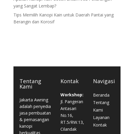
yang Sangat Lembap?
Tips Memilih Kanopi Kain untuk Daerah Pantai yang
Berangin dan Korosif
Tentang
Kontak
Navigasi
Kami
Workshop:
Beranda
Jakarta Awning
Jl. Pangeran
Tentang
adalah penyedia
Antasari
Kami
jasa pembuatan
No.16,
Layanan
& pemasangan
RT.5/RW.13,
Kontak
kanopi
Cilandak
berkualitas