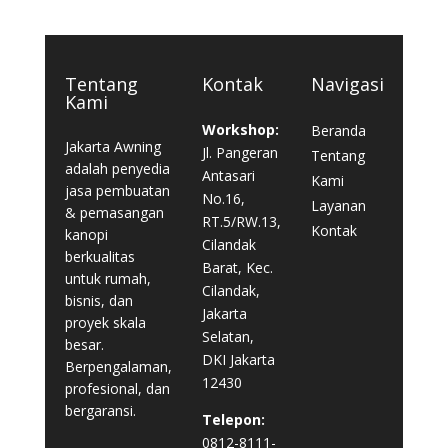
Tentang
Kontak
Navigasi
Kami
Workshop:
Beranda
Jakarta Awning
Jl. Pangeran
Tentang
adalah penyedia
Antasari
Kami
jasa pembuatan
No.16,
Layanan
& pemasangan
RT.5/RW.13,
Kontak
kanopi
Cilandak
berkualitas
Barat, Kec.
untuk rumah,
Cilandak,
bisnis, dan
Jakarta
proyek skala
Selatan,
besar.
DKI Jakarta
Berpengalaman,
12430
profesional, dan
bergaransi.
Telepon:
0812-8111-