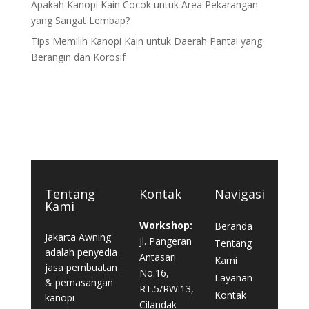
Apakah Kanopi Kain Cocok untuk Area Pekarangan
yang Sangat Lembap?
Tips Memilih Kanopi Kain untuk Daerah Pantai yang
Berangin dan Korosif
Tentang
Kontak
Navigasi
Kami
Workshop:
Beranda
Jakarta Awning
Jl. Pangeran
Tentang
adalah penyedia
Antasari
Kami
jasa pembuatan
No.16,
Layanan
& pemasangan
RT.5/RW.13,
Kontak
kanopi
Cilandak