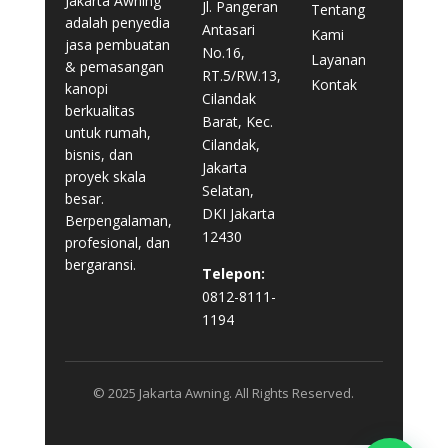
Jakarta Awning
Jl. Pangeran
Tentang
adalah penyedia
Antasari
Kami
jasa pembuatan
No.16,
Layanan
& pemasangan
RT.5/RW.13,
Kontak
kanopi
Cilandak
berkualitas
Barat, Kec.
untuk rumah,
Cilandak,
bisnis, dan
Jakarta
proyek skala
Selatan,
besar.
DKI Jakarta
Berpengalaman,
12430
profesional, dan
bergaransi.
Telepon:
0812-8111-
1194
© 2025 Jakarta Awning. All Rights Reserved.