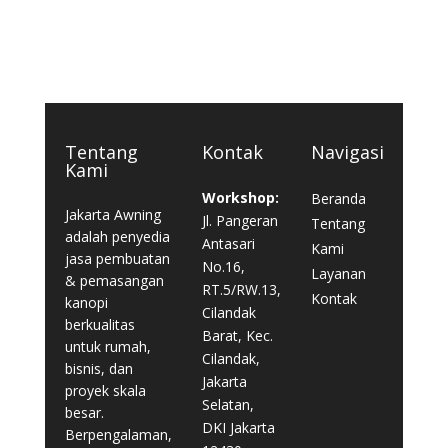
Tentang
Kontak
Navigasi
Kami
Workshop:
Beranda
Jakarta Awning
Jl. Pangeran
Tentang
adalah penyedia
Antasari
Kami
jasa pembuatan
No.16,
Layanan
& pemasangan
RT.5/RW.13,
Kontak
kanopi
Cilandak
berkualitas
Barat, Kec.
untuk rumah,
Cilandak,
bisnis, dan
Jakarta
proyek skala
Selatan,
besar.
DKI Jakarta
Berpengalaman,