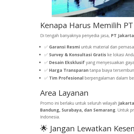
Kenapa Harus Memilih PT 
Di tengah banyaknya penyedia jasa,
PT Jakart
✅
Garansi Resmi
untuk material dan pemasa
✅
Survey & Konsultasi Gratis
ke lokasi And
✅
Desain Eksklusif
yang menyesuaikan gaya
✅
Harga Transparan
tanpa biaya tersembun
✅
Tim Profesional
berpengalaman dalam berb
Area Layanan
Promo ini berlaku untuk seluruh wilayah
Jakart
Bandung, Surabaya, dan Semarang
. Untuk p
Indonesia.
🌟 Jangan Lewatkan Kese