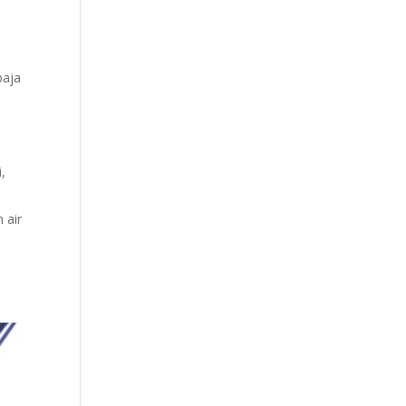
baja
,
 air