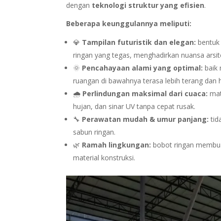
dengan
teknologi struktur yang efisien
.
Beberapa keunggulannya meliputi:
💎
Tampilan futuristik dan elegan:
bentuk 
ringan yang tegas, menghadirkan nuansa arsi
🌞
Pencahayaan alami yang optimal:
baik 
ruangan di bawahnya terasa lebih terang dan 
🌧️
Perlindungan maksimal dari cuaca:
mat
hujan, dan sinar UV tanpa cepat rusak.
🔧
Perawatan mudah & umur panjang:
tid
sabun ringan.
🌿
Ramah lingkungan:
bobot ringan membua
material konstruksi.