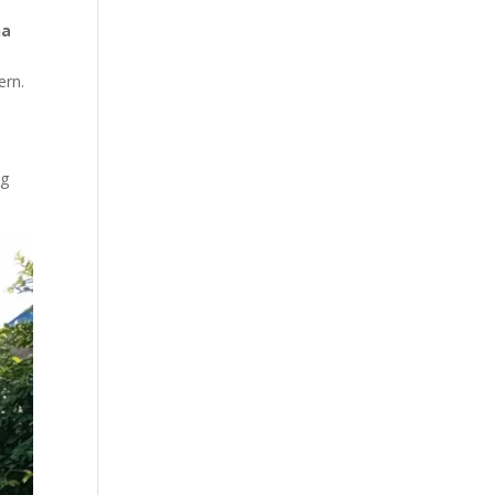
na
ern.
n
ng