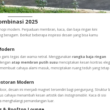
Kombinasi 2025
opi modern. Perpaduan membran, kaca, dan baja ringan kini
ng beragam. Berikut beberapa inspirasi desain yang bisa kamu
 Modern
 garis tegas dan warna netral. Menggunakan
rangka baja ringan
 dengan
atap membran putih susu
menciptakan kesan kontras eleg
n membuat cahaya alami masuk, menciptakan ruang teduh yang tetap
Restoran Modern
door, desain ini menjadi magnet tersendiri bagi pengunjung. Struktur 
us cahaya menambah kesan artistik dan
Instagramable
. Kaca di sisi
npa menghalangi pemandangan luar.
ng & Rooftop Lounge