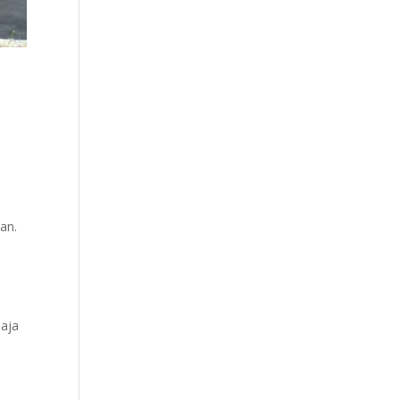
an.
baja