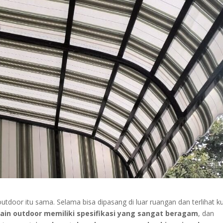
oor itu sama. Selama bisa dipasang di luar ruangan dan terlihat ku
ain outdoor memiliki spesifikasi yang sangat beragam
, dan