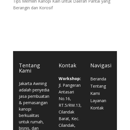
Tips Memilih Kanopi Kain untuk Daerah Pantai yang
Berangin dan Korosif
Tentang
Kontak
Navigasi
Kami
Workshop:
Beranda
Jakarta Awning
Jl. Pangeran
Tentang
adalah penyedia
Antasari
Kami
jasa pembuatan
No.16,
Layanan
& pemasangan
RT.5/RW.13,
Kontak
kanopi
Cilandak
berkualitas
Barat, Kec.
untuk rumah,
Cilandak,
bisnis, dan