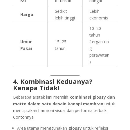
ral
futuristik
hangat
Sedikit
Lebih
Harga
lebih tinggi
ekonomis
10–20
tahun
Umur
15–25
(tergantun
Pakai
tahun
g
perawatan
)
4. Kombinasi Keduanya?
Kenapa Tidak!
Beberapa arsitek kini memilih
kombinasi glossy dan
matte dalam satu desain kanopi membran
untuk
menciptakan harmoni visual dan performa terbaik.
Contohnya:
Area utama menggunakan
glossy
untuk refleksi