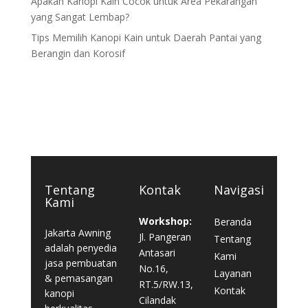
Apakah Kanopi Kain Cocok untuk Area Pekarangan
yang Sangat Lembap?
Tips Memilih Kanopi Kain untuk Daerah Pantai yang
Berangin dan Korosif
Tentang
Kontak
Navigasi
Kami
Workshop:
Beranda
Jakarta Awning
Jl. Pangeran
Tentang
adalah penyedia
Antasari
Kami
jasa pembuatan
No.16,
Layanan
& pemasangan
RT.5/RW.13,
Kontak
kanopi
Cilandak