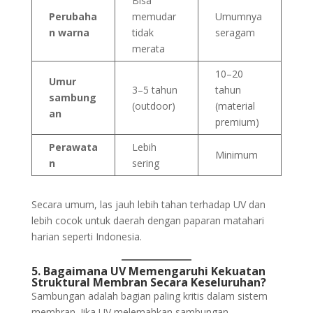
Bisa
Perubaha
memudar
Umumnya
n warna
tidak
seragam
merata
10–20
Umur
3–5 tahun
tahun
sambung
(outdoor)
(material
an
premium)
Perawata
Lebih
Minimum
n
sering
Secara umum, las jauh lebih tahan terhadap UV dan
lebih cocok untuk daerah dengan paparan matahari
harian seperti Indonesia.
5. Bagaimana UV Memengaruhi Kekuatan
Struktural Membran Secara Keseluruhan?
Sambungan adalah bagian paling kritis dalam sistem
membran. Jika UV melemahkan sambungan,