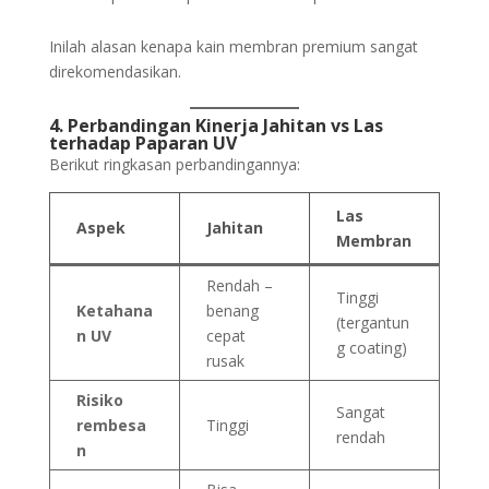
Inilah alasan kenapa kain membran premium sangat
direkomendasikan.
4. Perbandingan Kinerja Jahitan vs Las
terhadap Paparan UV
Berikut ringkasan perbandingannya:
Las
Aspek
Jahitan
Membran
Rendah –
Tinggi
Ketahana
benang
(tergantun
n UV
cepat
g coating)
rusak
Risiko
Sangat
rembesa
Tinggi
rendah
n