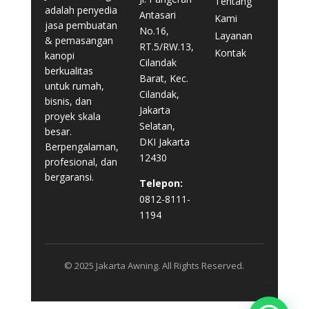
Tentang
adalah penyedia
Antasari
Kami
jasa pembuatan
No.16,
Layanan
& pemasangan
RT.5/RW.13,
Kontak
kanopi
Cilandak
berkualitas
Barat, Kec.
untuk rumah,
Cilandak,
bisnis, dan
Jakarta
proyek skala
Selatan,
besar.
DKI Jakarta
Berpengalaman,
12430
profesional, dan
bergaransi.
Telepon:
0812-8111-
1194
© 2025 Jakarta Awning. All Rights Reserved.