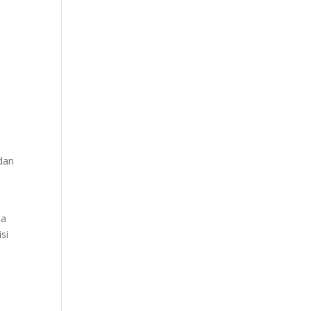
 dan
ta
si