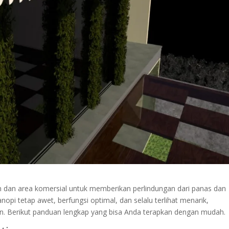
 dan area komersial untuk memberikan perlindungan dari panas dan
nopi tetap awet, berfungsi optimal, dan selalu terlihat menarik,
an. Berikut panduan lengkap yang bisa Anda terapkan dengan mudah.