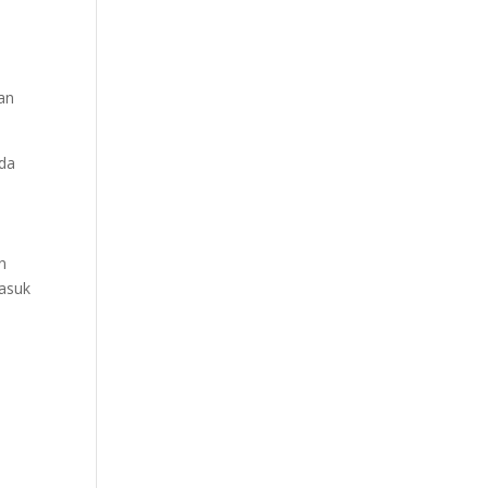
an
ada
n
masuk