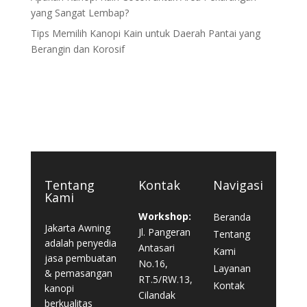
yang Sangat Lembap?
Tips Memilih Kanopi Kain untuk Daerah Pantai yang
Berangin dan Korosif
Tentang
Kontak
Navigasi
Kami
Workshop:
Beranda
Jakarta Awning
Jl. Pangeran
Tentang
adalah penyedia
Antasari
Kami
jasa pembuatan
No.16,
Layanan
& pemasangan
RT.5/RW.13,
Kontak
kanopi
Cilandak
berkualitas