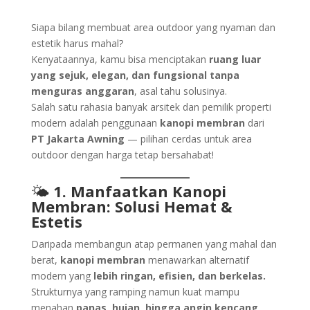
Siapa bilang membuat area outdoor yang nyaman dan
estetik harus mahal?
Kenyataannya, kamu bisa menciptakan
ruang luar
yang sejuk, elegan, dan fungsional tanpa
menguras anggaran
, asal tahu solusinya.
Salah satu rahasia banyak arsitek dan pemilik properti
modern adalah penggunaan
kanopi membran
dari
PT Jakarta Awning
— pilihan cerdas untuk area
outdoor dengan harga tetap bersahabat!
🌤️
1. Manfaatkan Kanopi
Membran: Solusi Hemat &
Estetis
Daripada membangun atap permanen yang mahal dan
berat,
kanopi membran
menawarkan alternatif
modern yang
lebih ringan, efisien, dan berkelas.
Strukturnya yang ramping namun kuat mampu
menahan
panas, hujan, hingga angin kencang
,