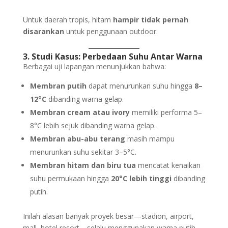
Untuk daerah tropis, hitam
hampir tidak pernah
disarankan
untuk penggunaan outdoor.
3. Studi Kasus: Perbedaan Suhu Antar Warna
Berbagai uji lapangan menunjukkan bahwa:
Membran putih
dapat menurunkan suhu hingga
8–
12°C
dibanding warna gelap.
Membran cream atau ivory
memiliki performa 5–
8°C lebih sejuk dibanding warna gelap.
Membran abu-abu terang
masih mampu
menurunkan suhu sekitar 3–5°C.
Membran hitam dan biru tua
mencatat kenaikan
suhu permukaan hingga
20°C lebih tinggi
dibanding
putih.
Inilah alasan banyak proyek besar—stadion, airport,
mall, hotel resort—selalu menggunakan warna putih