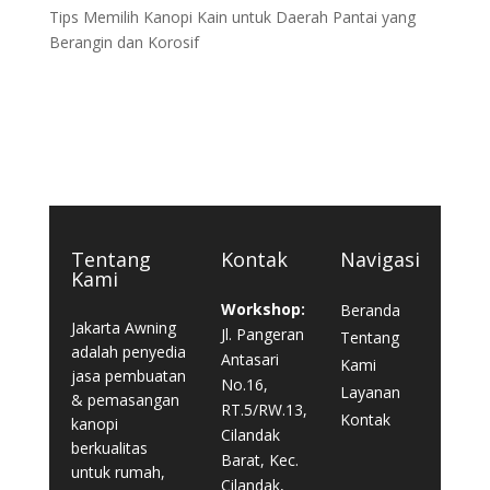
Tips Memilih Kanopi Kain untuk Daerah Pantai yang
Berangin dan Korosif
Tentang
Kontak
Navigasi
Kami
Workshop:
Beranda
Jakarta Awning
Jl. Pangeran
Tentang
adalah penyedia
Antasari
Kami
jasa pembuatan
No.16,
Layanan
& pemasangan
RT.5/RW.13,
Kontak
kanopi
Cilandak
berkualitas
Barat, Kec.
untuk rumah,
Cilandak,