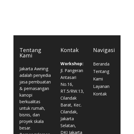
Tentang
Kontak
Navigasi
Kami
Workshop:
Beranda
Jakarta Awning
Jl. Pangeran
Tentang
adalah penyedia
Antasari
Kami
jasa pembuatan
No.16,
Layanan
& pemasangan
RT.5/RW.13,
Kontak
kanopi
Cilandak
berkualitas
Barat, Kec.
untuk rumah,
Cilandak,
bisnis, dan
Jakarta
proyek skala
Selatan,
besar.
DKI Jakarta