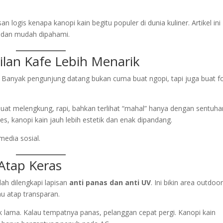
 logis kenapa kanopi kain begitu populer di dunia kuliner. Artikel ini
, dan mudah dipahami.
ilan Kafe Lebih Menarik
et. Banyak pengunjung datang bukan cuma buat ngopi, tapi juga buat f
ibuat melengkung, rapi, bahkan terlihat “mahal” hanya dengan sentuha
s, kanopi kain jauh lebih estetik dan enak dipandang.
media sosial.
Atap Keras
ah dilengkapi lapisan
anti panas dan anti UV
. Ini bikin area outdoo
au atap transparan.
k lama. Kalau tempatnya panas, pelanggan cepat pergi. Kanopi kain