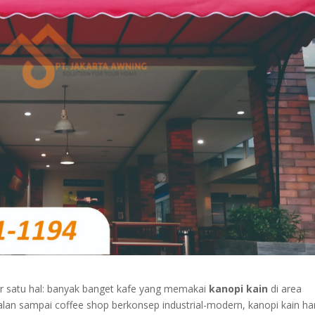
ar satu hal: banyak banget kafe yang memakai
kanopi kain
di area
 jalan sampai coffee shop berkonsep industrial-modern, kanopi kain h