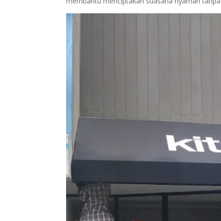
membantu menciptakan suasana nyaman tanpa 