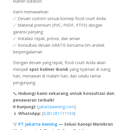
kuliner outdoor.
Kami menawarkan:
✅ Desain custom sesuai konsep food court Anda
✅ Material premium (PVC, PVDF, PTFE) dengan
garansi panjang
✅ Instalasi cepat, presisi, dan aman
✅ Konsultasi desain GRATIS bersama tim arsitek
berpengalaman
Dengan desain yang tepat, food court Anda akan
menjadi
spot kuliner ikonik
yang nyaman di siang
hari, menawan di malam hari, dan selalu ramai
pengunjung.
📞
Hubungi kami sekarang untuk konsultasi dan
penawaran terbaik!
🌐
Kunjungi:
[
jakartaawning.com
]
📱
WhatsApp:
[
6281281111194
]
💡
PT Jakarta Awning
— Solusi Kanopi Membran