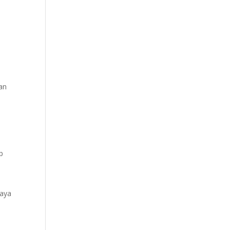
dan
p
aya