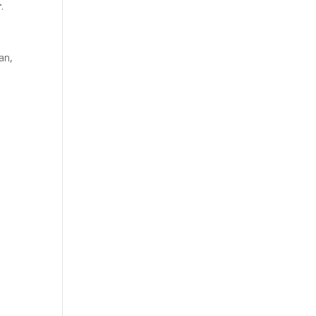
r
.
an,