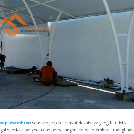
nopi membran
semakin populer berkat desainnya yang futuristik,
sebagai spesialis penyedia dan pemasangan kanopi membran, menghadi