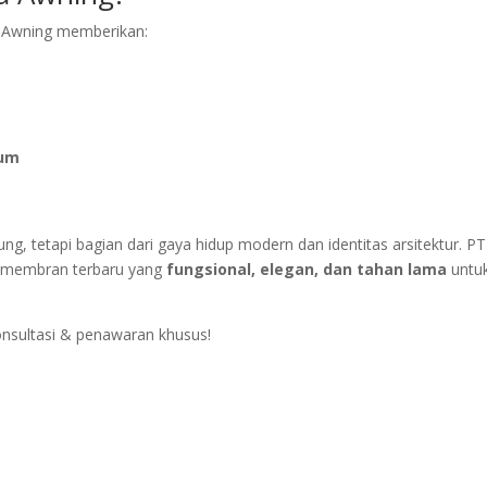
a Awning memberikan:
ium
g, tetapi bagian dari gaya hidup modern dan identitas arsitektur. PT
pi membran terbaru yang
fungsional, elegan, dan tahan lama
untu
onsultasi & penawaran khusus!