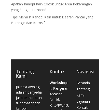
Apakah Kanopi Kain Cocok untuk Area Pekarangan
yang Sangat Lembap?
Tips Memilih Kanopi Kain untuk Daerah Pantai yang
Berangin dan Korosif
Tentang
Kontak
Navigasi
Kami
Workshop:
Beranda
Jakarta Awning
Jl. Pangeran
Tentang
adalah penyedia
Antasari
Kami
jasa pembuatan
No.16,
Layanan
& pemasangan
RT.5/RW.13,
Kontak
kanopi