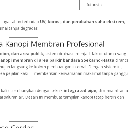
futuristik
pi juga tahan terhadap
UV, korosi, dan perubahan suhu ekstrem
,
imal tanpa degradasi.
da Kanopi Membran Profesional
dion, dan area publik
, sistem drainase menjadi faktor utama yang
kanopi membran di area parkir bandara Soekarno-Hatta
diranc
hujan langsung ke kolom pembuangan internal. Dengan sistem ini,
e area pejalan kaki — memberikan kenyamanan maksimal tanpa gangg
 kali disembunyikan dengan teknik
integrated pipe
, di mana aliran a
i saluran air. Desain ini membuat tampilan kanopi tetap bersih dan
ase Cerdas