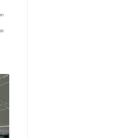
an
lir