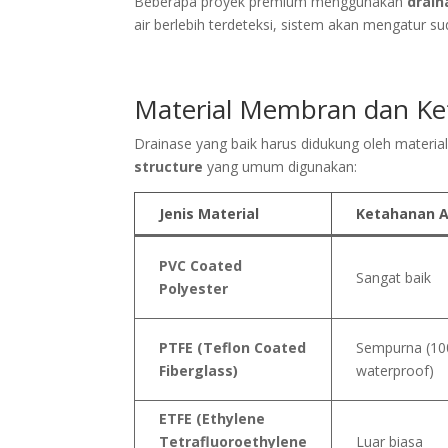
Beberapa proyek premium menggunakan
drain
air berlebih terdeteksi, sistem akan mengatur
Material Membran dan Ke
Drainase yang baik harus didukung oleh material
structure
yang umum digunakan:
Jenis Material
Ketahanan A
PVC Coated
Sangat baik
Polyester
PTFE (Teflon Coated
Sempurna (1
Fiberglass)
waterproof)
ETFE (Ethylene
Tetrafluoroethylene
Luar biasa