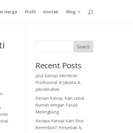
ar Harga
Profil
Kontak
Blog
ti
Search
Recent Posts
Jasa Kanopi Membran
Profesional di Jakarta &
Jabodetabek
an
Desain Kanopi Kain untuk
Rumah dengan Fasad
h
Melengkung
bran
Kenapa Kanopi Kain Bisa
onal.
Berembun? Penyebab &