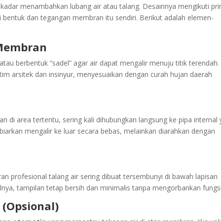
adar menambahkan lubang air atau talang. Desainnya mengikuti pri
ui bentuk dan tegangan membran itu sendiri. Berikut adalah elemen-
Membran
au berbentuk “sadel” agar air dapat mengalir menuju titik terendah.
h tim arsitek dan insinyur, menyesuaikan dengan curah hujan daerah
n di area tertentu, sering kali dihubungkan langsung ke pipa internal
dibiarkan mengalir ke luar secara bebas, melainkan diarahkan dengan
 profesional talang air sering dibuat tersembunyi di bawah lapisan
lnya, tampilan tetap bersih dan minimalis tanpa mengorbankan fungsi
 (Opsional)