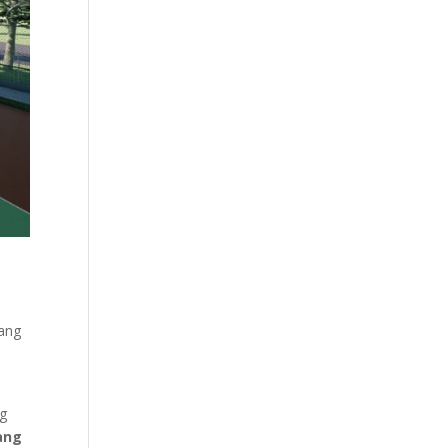
yang
ng
ang