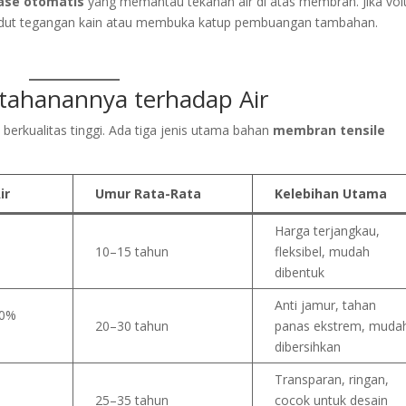
ase otomatis
yang memantau tekanan air di atas membran. Jika vo
 sudut tegangan kain atau membuka katup pembuangan tambahan.
tahanannya terhadap Air
 berkualitas tinggi. Ada tiga jenis utama bahan
membran tensile
ir
Umur Rata-Rata
Kelebihan Utama
Harga terjangkau,
10–15 tahun
fleksibel, mudah
dibentuk
Anti jamur, tahan
00%
20–30 tahun
panas ekstrem, muda
dibersihkan
Transparan, ringan,
25–35 tahun
cocok untuk desain