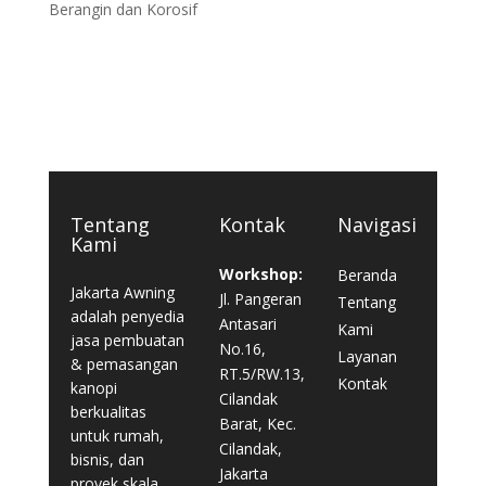
Berangin dan Korosif
Tentang
Kontak
Navigasi
Kami
Workshop:
Beranda
Jakarta Awning
Jl. Pangeran
Tentang
adalah penyedia
Antasari
Kami
jasa pembuatan
No.16,
Layanan
& pemasangan
RT.5/RW.13,
Kontak
kanopi
Cilandak
berkualitas
Barat, Kec.
untuk rumah,
Cilandak,
bisnis, dan
Jakarta
proyek skala