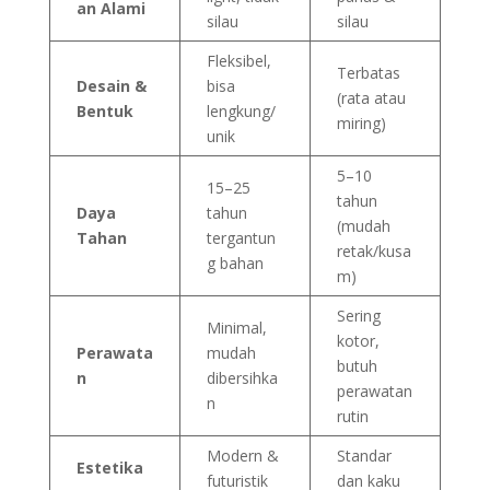
an Alami
silau
silau
Fleksibel,
Terbatas
Desain &
bisa
(rata atau
Bentuk
lengkung/
miring)
unik
5–10
15–25
tahun
Daya
tahun
(mudah
Tahan
tergantun
retak/kusa
g bahan
m)
Sering
Minimal,
kotor,
Perawata
mudah
butuh
n
dibersihka
perawatan
n
rutin
Modern &
Standar
Estetika
futuristik
dan kaku