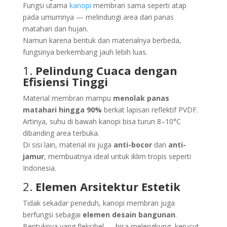
Fungsi utama
kanopi
membran sama seperti atap
pada umumnya — melindungi area dari panas
matahari dan hujan.
Namun karena bentuk dan materialnya berbeda,
fungsinya berkembang jauh lebih luas.
1.
Pelindung Cuaca dengan
Efisiensi Tinggi
Material membran mampu
menolak panas
matahari hingga 90%
berkat lapisan reflektif PVDF.
Artinya, suhu di bawah kanopi bisa turun 8–10°C
dibanding area terbuka.
Di sisi lain, material ini juga
anti-bocor
dan
anti-
jamur
, membuatnya ideal untuk iklim tropis seperti
Indonesia.
2.
Elemen Arsitektur Estetik
Tidak sekadar peneduh, kanopi membran juga
berfungsi sebagai
elemen desain bangunan
.
Bentuknya yang fleksibel — bisa melengkung, kerucut,