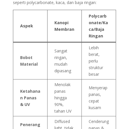
seperti polycarbonate, kaca, dan baja ringan:
Polycarb
Kanopi
onate/Ka
Aspek
Membran
ca/Baja
Ringan
Lebih
Sangat
berat,
Bobot
ringan,
perlu
Material
mudah
struktur
dipasang
besar
Menolak
Menyerap
Ketahana
panas
panas,
n Panas
hingga
cepat
& UV
90%,
kusam
tahan UV
Diffused
Cenderung
Penerang
light, tidak
panas &