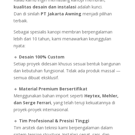
kualitas desain dan instalasi
adalah kunci.
Dan di sinilah
PT Jakarta Awning
menjadi pilihan
terbaik.
Sebagai spesialis kanopi membran berpengalaman
lebih dari 10 tahun, kami menawarkan keunggulan
nyata:
🔹
Desain 100% Custom
Setiap proyek didesain khusus sesuai bentuk bangunan
dan kebutuhan fungsional. Tidak ada produk massal —
semua dibuat eksklusif.
🔹
Material Premium Bersertifikat
Menggunakan bahan import seperti
Heytex, Mehler,
dan Serge Ferrari
, yang telah teruji kekuatannya di
proyek-proyek internasional.
🔹
Tim Profesional & Presisi Tinggi
Tim arsitek dan teknisi kami berpengalaman dalam
sistem
tension structure
. Instalasi cepat, rapi, dan