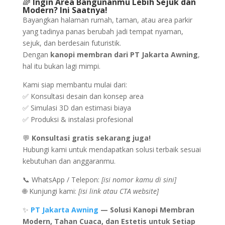
🌈
Ingin Area Bangunanmu Lebih Sejuk dan
Modern? Ini Saatnya!
Bayangkan halaman rumah, taman, atau area parkir
yang tadinya panas berubah jadi tempat nyaman,
sejuk, dan berdesain futuristik.
Dengan
kanopi membran dari PT Jakarta Awning
,
hal itu bukan lagi mimpi.
Kami siap membantu mulai dari:
✅ Konsultasi desain dan konsep area
✅ Simulasi 3D dan estimasi biaya
✅ Produksi & instalasi profesional
💬
Konsultasi gratis sekarang juga!
Hubungi kami untuk mendapatkan solusi terbaik sesuai
kebutuhan dan anggaranmu.
📞 WhatsApp / Telepon:
[isi nomor kamu di sini]
🌐 Kunjungi kami:
[isi link atau CTA website]
✨
PT Jakarta Awning
— Solusi Kanopi Membran
Modern, Tahan Cuaca, dan Estetis untuk Setiap