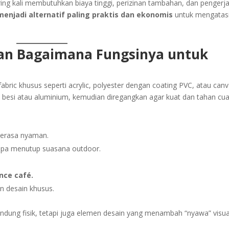
g kali membutuhkan biaya tinggi, perizinan tambahan, dan pengerj
menjadi alternatif paling praktis dan ekonomis
untuk mengatas
 dan Bagaimana Fungsinya untuk
abric khusus seperti acrylic, polyester dengan coating PVC, atau can
 besi atau aluminium, kemudian diregangkan agar kuat dan tahan cua
erasa nyaman.
pa menutup suasana outdoor.
nce café.
 desain khusus.
indung fisik, tetapi juga elemen desain yang menambah “nyawa” visua