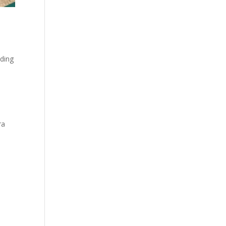
nding
ra