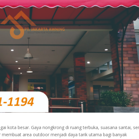
gai kota besar. Gaya nongkrong di ruang terbuka, suasana santai, se
 membuat area outdoor menjadi daya tarik utama bagi banyak