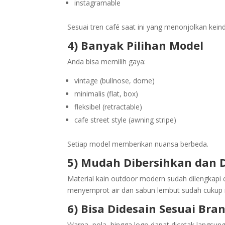
instagramable
Sesuai tren café saat ini yang menonjolkan kein
4) Banyak Pilihan Model
Anda bisa memilih gaya:
vintage (bullnose, dome)
minimalis (flat, box)
fleksibel (retractable)
cafe street style (awning stripe)
Setiap model memberikan nuansa berbeda.
5) Mudah Dibersihkan dan 
Material kain outdoor modern sudah dilengkapi co
menyemprot air dan sabun lembut sudah cukup 
6) Bisa Didesain Sesuai Bra
Warna, pola, hingga logo dapat dicetak langsun