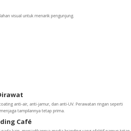
dahan visual untuk menarik pengunjung.
Dirawat
ating anti-air, anti-jamur, dan anti-UV. Perawatan ringan seperti
menjaga tampilannya tetap prima.
nding Café
g pada kain, menjadikannya media branding yang efektif namun tetap