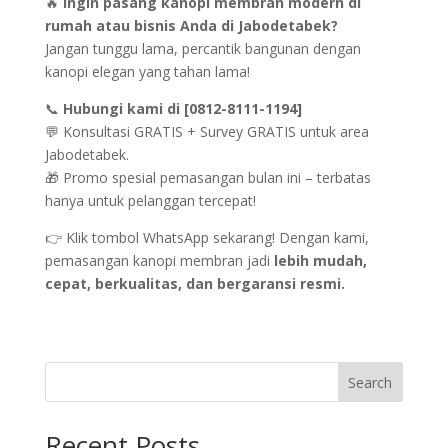
🔥
Ingin pasang kanopi membran modern di
rumah atau bisnis Anda di Jabodetabek?
Jangan tunggu lama, percantik bangunan dengan
kanopi elegan yang tahan lama!
📞
Hubungi kami di [
0812-8111-
1194
]
💬 Konsultasi GRATIS + Survey GRATIS untuk area
Jabodetabek.
🎁 Promo spesial pemasangan bulan ini – terbatas
hanya untuk pelanggan tercepat!
👉 Klik tombol WhatsApp sekarang! Dengan kami,
pemasangan kanopi membran jadi
lebih mudah,
cepat, berkualitas, dan bergaransi resmi.
Search
Recent Posts