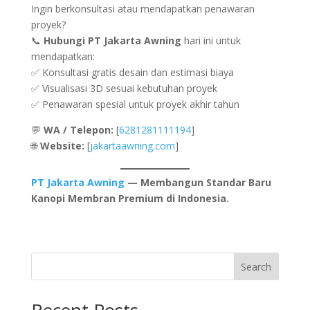
Ingin berkonsultasi atau mendapatkan penawaran
proyek?
📞
Hubungi PT Jakarta Awning
hari ini untuk
mendapatkan:
✅ Konsultasi gratis desain dan estimasi biaya
✅ Visualisasi 3D sesuai kebutuhan proyek
✅ Penawaran spesial untuk proyek akhir tahun
💬
WA / Telepon:
[
6281281111194
]
🌐
Website:
[
jakartaawning.com
]
PT Jakarta Awning
— Membangun Standar Baru
Kanopi Membran Premium di Indonesia.
Search
Recent Posts