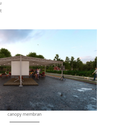
u
t
canopy membran