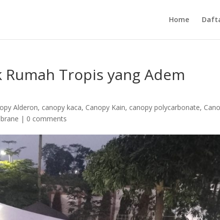
Home
Daft
uk Rumah Tropis yang Adem
opy Alderon
,
canopy kaca
,
Canopy Kain
,
canopy polycarbonate
,
Can
brane
|
0 comments