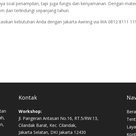
nya soal penampilan, tapi juga fungsi dan kenyamanan. Dengan mater
em dan terlindungi sepanjang tahun.
ultasikan kebutuhan Anda dengan Jakarta Awning via WA 0812 8111 11
Kontak
Nav
tan
Workshop:
Bera
ah,
Jl. Pangeran Antasari No.16, RT.5/RW.13,
Tent
an,
Cilandak Barat, Kec. Cilandak,
Laya
Jakarta Selatan, DKI Jakarta 12430
Kont