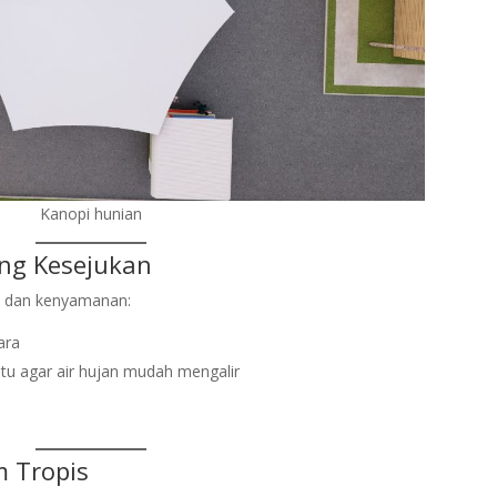
Kanopi hunian
g Kesejukan
a dan kenyamanan:
ara
tu agar air hujan mudah mengalir
m Tropis