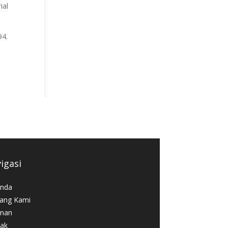
ial
94.
igasi
nda
ang Kami
nan
ak