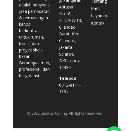
Jl. Pangeran
Tentang
adalah penyedia
Antasari
Kami
jasa pembuatan
No.16,
Layanan
& pemasangan
RT.5/RW.13,
Kontak
kanopi
Cilandak
berkualitas
Barat, Kec.
untuk rumah,
Cilandak,
bisnis, dan
Jakarta
proyek skala
Selatan,
besar.
DKI Jakarta
Berpengalaman,
12430
profesional, dan
bergaransi.
Telepon:
0812-8111-
1194
© 2025 Jakarta Awning. All Rights Reserved.