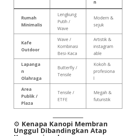
n
Lengkung
Rumah
Modern &
Putih /
Minimalis
sejuk
Wave
Wave /
Artistik &
Kafe
Kombinasi
instagram
Outdoor
Besi-Kaca
able
Lapanga
Kokoh &
Butterfly /
n
profesiona
Tensile
Olahraga
l
Area
Tensile /
Megah &
Publik /
ETFE
futuristik
Plaza
⚙️
Kenapa Kanopi Membran
Unggul Dibandingkan Atap