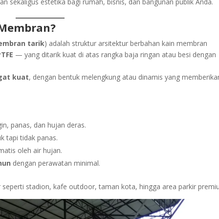
an sekaligus estetika bagi rumah, bisnis, dan bangunan publik Anda.
n Membran?
mbran tarik
) adalah struktur arsitektur berbahan kain membran
PTFE
— yang ditarik kuat di atas rangka baja ringan atau besi dengan
ngat kuat
, dengan bentuk melengkung atau dinamis yang memberika
in, panas, dan hujan deras.
 tapi tidak panas.
atis oleh air hujan.
hun
dengan perawatan minimal.
r seperti stadion, kafe outdoor, taman kota, hingga area parkir premi