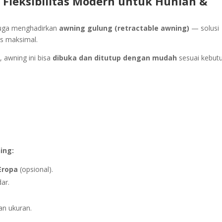
 Fleksibilitas Modern untuk Hunian &
uga menghadirkan
awning gulung (retractable awning)
— solusi
as maksimal.
s
, awning ini bisa
dibuka dan ditutup dengan mudah
sesuai kebut
ing:
Eropa
(opsional).
ar.
an ukuran.