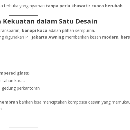
rea terbuka yang nyaman
tanpa perlu khawatir cuaca berubah
.
an Kekuatan dalam Satu Desain
transparan,
kanopi kaca
adalah pilihan sempurna.
ang digunakan PT
Jakarta Awning
memberikan kesan
modern, bers
empered glass)
.
n tahan karat.
u gedung perkantoran.
 membran
bahkan bisa menciptakan komposisi desain yang memuka
p.