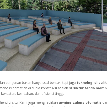
pilan bangunan bukan hanya soal bentuk, tapi juga
teknologi di balik
 mencuri perhatian di dunia konstruksi adalah
struktur tenda memb
ekuatan, keindahan, dan efisiensi tinggi.
erhenti di situ. Kami juga menghadirkan
awning gulung otomatis
da