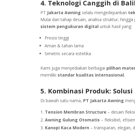
4. Teknologi Canggih di Bal
PT
Jakarta Awning
selalu mengedepankan
tek
Mulai dari tahap desain, analisa struktur, hin
sistem pengukuran digital
untuk hasil yang:
Presisi tinggi
Aman & tahan lama
Simetris secara estetika
Kami juga menyediakan berbagai
pilihan mate
memiliki
standar kualitas internasional.
5. Kombinasi Produk: Solus
Di bawah satu nama,
PT Jakarta Awning
mengh
Tension Membran Structure
– desain fleksi
Awning Gulung Otomatis
– fleksibel, efisien
Kanopi Kaca Modern
– transparan, elegan, 