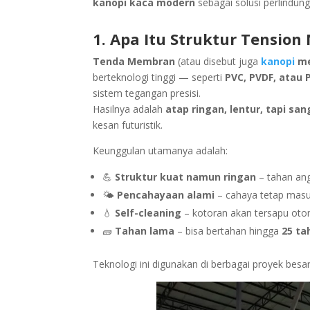
kanopi kaca modern
sebagai solusi perlindung
1. Apa Itu Struktur Tensio
Tenda Membran
(atau disebut juga
kanopi
me
berteknologi tinggi — seperti
PVC, PVDF, atau 
sistem tegangan presisi.
Hasilnya adalah
atap ringan, lentur, tapi sa
kesan futuristik.
Keunggulan utamanya adalah:
💪
Struktur kuat namun ringan
– tahan ang
🌤️
Pencahayaan alami
– cahaya tetap masuk
💧
Self-cleaning
– kotoran akan tersapu otom
🧱
Tahan lama
– bisa bertahan hingga
25 ta
Teknologi ini digunakan di berbagai proyek besa