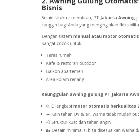
2. Awning Gulung Otomatis:
Bisnis
Selain struktur membran, PT
Jakarta Awning
j
canggih bagi Anda yang menginginkan fleksibilit
Dengan sistem
manual atau motor otomati
Sangat cocok untuk:
Teras rumah
Kafe & restoran outdoor
Balkon apartemen
Area kolam renang
Keunggulan awning gulung PT Jakarta Awn
⚙️ Dilengkapi
motor otomatis berkualitas 
☀️ Kain tahan UV & air, warna tidak mudah pud
💨 Struktur kuat dan tahan angin.
🏡 Desain minimalis, bisa disesuaikan warna d