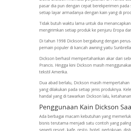
pasar dia pun dengan cepat berekperimen pada s
setiap layar armadanya dengan kain yang di pro
Tidak butuh waktu lama untuk dia menancapkan 
mengirimkan setiap produk ke penjuru Eropa da
Di tahun 1998 Dickson bergabung dengan perus
pemain populer di kancah awning yaitu Sunbrella
Dickson berhasil mempertahankan akar dari sebu
Prancis. Hingga kini Dickson masih menggunakan
tekstil Amerika.
Dua abad berlalu, Dickson masih mempertahan se
yang dilakukan pada setiap jenis produknya. Kele
handal yang di tawarkan Dickson lalu, ketahanan
Penggunaan Kain Dickson Saat
Ada berbagai macam kebutuhan yang memerlu
bisnis terutama menjadi satu contoh yang paling
seperti resort, kafe, resto, hotel, pertokoan, d