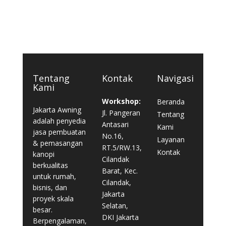
Tentang
Kontak
Navigasi
Kami
Workshop:
Beranda
Jakarta Awning
Jl. Pangeran
Tentang
adalah penyedia
Antasari
Kami
jasa pembuatan
No.16,
Layanan
& pemasangan
RT.5/RW.13,
Kontak
kanopi
Cilandak
berkualitas
Barat, Kec.
untuk rumah,
Cilandak,
bisnis, dan
Jakarta
proyek skala
Selatan,
besar.
DKI Jakarta
Berpengalaman,