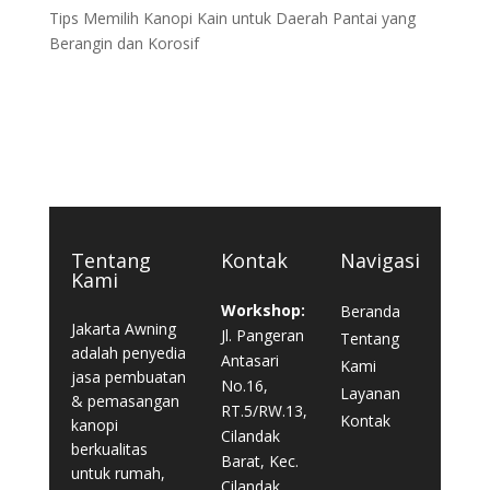
Tips Memilih Kanopi Kain untuk Daerah Pantai yang
Berangin dan Korosif
Tentang
Kontak
Navigasi
Kami
Workshop:
Beranda
Jakarta Awning
Jl. Pangeran
Tentang
adalah penyedia
Antasari
Kami
jasa pembuatan
No.16,
Layanan
& pemasangan
RT.5/RW.13,
Kontak
kanopi
Cilandak
berkualitas
Barat, Kec.
untuk rumah,
Cilandak,