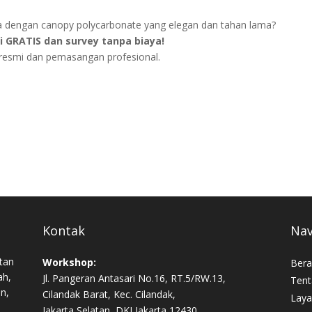
a dengan canopy polycarbonate yang elegan dan tahan lama?
 GRATIS dan survey tanpa biaya!
 resmi dan pemasangan profesional.
Kontak
Nav
tan
Workshop:
Bera
ah,
Jl. Pangeran Antasari No.16, RT.5/RW.13,
Tent
an,
Cilandak Barat, Kec. Cilandak,
Laya
Jakarta Selatan, DKI Jakarta 12430