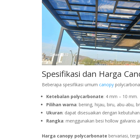
Spesifikasi dan Harga Ca
Beberapa spesifikasi umum
canopy
polycarbonat
Ketebalan polycarbonate
: 4 mm – 10 mm.
Pilihan warna
: bening, hijau, biru, abu-abu
Ukuran
: dapat disesuaikan dengan kebutuhan
Rangka
: menggunakan besi hollow galvanis at
Harga canopy polycarbonate
bervariasi, ter