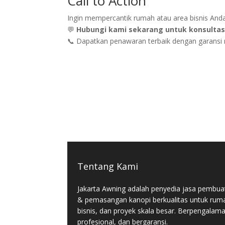
Call to Action
Ingin mempercantik rumah atau area bisnis And
💬
Hubungi kami sekarang untuk konsultasi
📞 Dapatkan penawaran terbaik dengan garansi
Tentang Kami
Jakarta Awning adalah penyedia jasa pembua
& pemasangan kanopi berkualitas untuk rum
bisnis, dan proyek skala besar. Berpengalam
profesional, dan bergaransi.