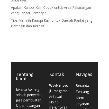
Solusinya
Apakah Kanopi Kain Cocok untuk Area Pekarangan
yang Sangat Lembap?
Tips Memilih Kanopi Kain untuk Daerah Pantai yang
Berangin dan Korosif
Tentang
Kontak
Navigasi
Kami
Workshop:
Beranda
Jakarta Awning
Jl. Pangeran
Tentang
adalah penyedia
Antasari
Kami
jasa pembuatan
No.16,
Layanan
& pemasangan
RT.5/RW.13,