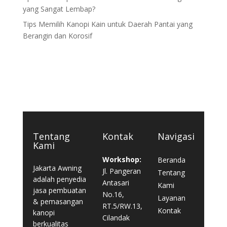
yang Sangat Lembap?
Tips Memilih Kanopi Kain untuk Daerah Pantai yang
Berangin dan Korosif
Tentang
Kontak
Navigasi
Kami
Workshop:
Beranda
Jakarta Awning
Jl. Pangeran
Tentang
adalah penyedia
Antasari
Kami
jasa pembuatan
No.16,
Layanan
& pemasangan
RT.5/RW.13,
Kontak
kanopi
Cilandak
berkualitas