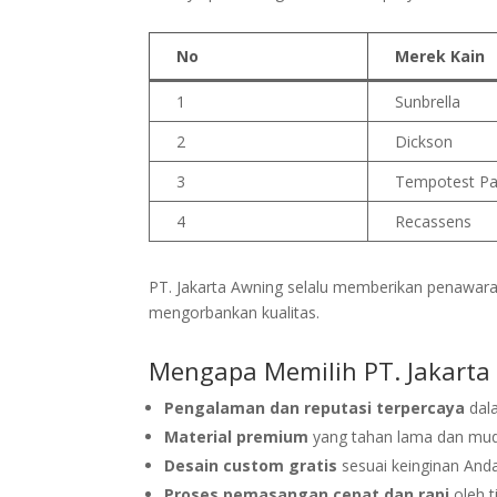
No
Merek Kain
1
Sunbrella
2
Dickson
3
Tempotest Pa
4
Recassens
PT. Jakarta Awning selalu memberikan penawara
mengorbankan kualitas.
Mengapa Memilih PT. Jakarta
Pengalaman dan reputasi terpercaya
dala
Material premium
yang tahan lama dan mud
Desain custom gratis
sesuai keinginan Anda
Proses pemasangan cepat dan rapi
oleh t