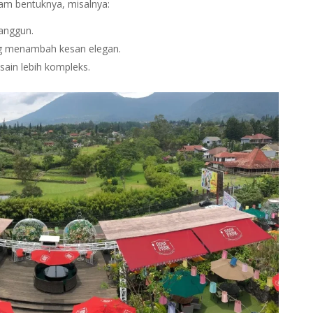
gam bentuknya, misalnya:
anggun.
ng menambah kesan elegan.
sain lebih kompleks.