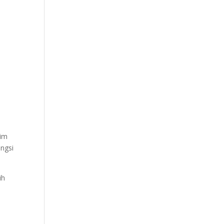
Tim
ngsi
ih